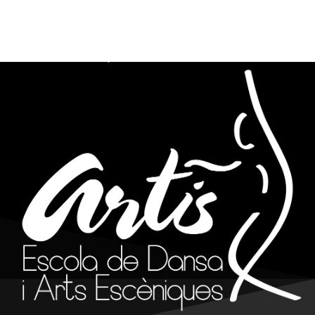
info@artisreus.cat
977 310 844