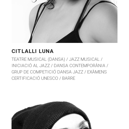
CITLALLI LUNA
TEATRE MUSICAL (DANSA) / JAZZ MUSICAL /
INICIACIÓ AL JAZZ / DANSA CONTEMPORÀNIA /
GRUP DE COMPETICIÓ DANSA JAZZ / EXÀMENS
CERTIFICACIÓ UNESCO / BARRE