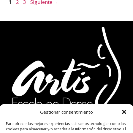
1
2
3
Siguiente
→
Gestionar consentimiento
Para ofrecer las mejores experiencias, utilizamos tecnologías como las
cookies para almacenar y/o acceder a la información del dispositivo. El