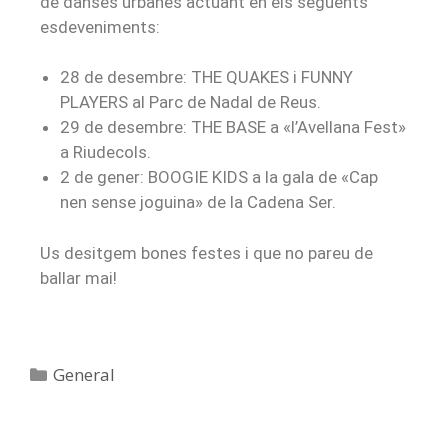
de danses urbanes actuant en els següents
esdeveniments:
28 de desembre: THE QUAKES i FUNNY
PLAYERS al Parc de Nadal de Reus.
29 de desembre: THE BASE a «l’Avellana Fest»
a Riudecols.
2 de gener: BOOGIE KIDS a la gala de «Cap
nen sense joguina» de la Cadena Ser.
Us desitgem bones festes i que no pareu de
ballar mai!
General