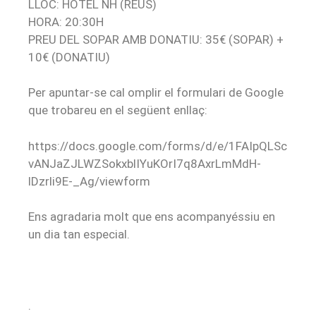
LLOC: HOTEL NH (REUS)
HORA: 20:30H
PREU DEL SOPAR AMB DONATIU: 35€ (SOPAR) +
10€ (DONATIU)
Per apuntar-se cal omplir el formulari de Google
que trobareu en el següent enllaç:
https://docs.google.com/forms/d/e/1FAIpQLSc
vANJaZJLWZSokxblIYuKOrI7q8AxrLmMdH-
lDzrli9E-_Ag/viewform
Ens agradaria molt que ens acompanyéssiu en
un dia tan especial.
.