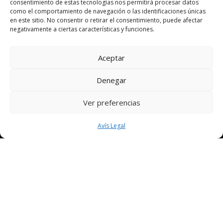
consentimiento de estas tecnologías nos permitirá procesar datos
como el comportamiento de navegación o las identificaciones únicas
en este sitio. No consentir o retirar el consentimiento, puede afectar
negativamente a ciertas características y funciones.
Av. Pere El Ceremonios, 78
Aceptar
43205 Reus
Denegar
+34 977 310 844
Ver preferencias
info@artisreus.cat
Avís Legal