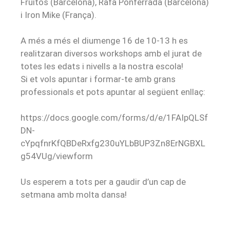
Fruitós (Barcelona), Rafa Ponferrada (Barcelona)
i
Iron
Mike (França).
A més a
més
el diumenge 16 de 10-13 h es
realitzaran diversos
workshops
amb el jurat de
totes les edats i nivells a la nostra escola!
Si et vols apuntar i formar-te amb grans
professionals et pots apuntar al següent enllaç:
https://docs.google.com/forms/d/e/1FAIpQLSf
DN-
cYpqfnrKfQBDeRxfg230uYLbBUP3Zn8ErNGBXL
g54VUg/viewform
Us esperem a tots per a gaudir d’un cap de
setmana amb molta dansa!