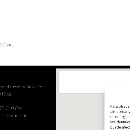
CIONAL
ere El Ceremonios, 78
5 Reus
Para ofrece
77 310 844
almacenar y
artisreus.cat
tecnologías
las identifi
puede afecta