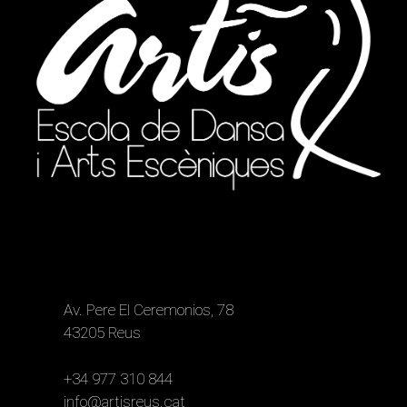
Av. Pere El Ceremonios, 78
43205 Reus
+34 977 310 844
info@artisreus.cat