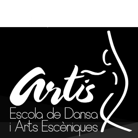
info@artisreus.cat
977 310 844