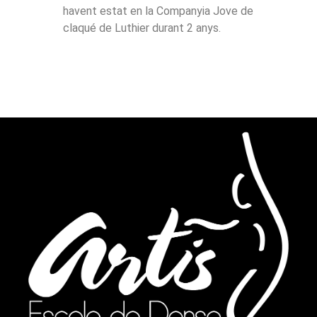
havent estat en la Companyia Jove de
claqué de Luthier durant 2 anys.