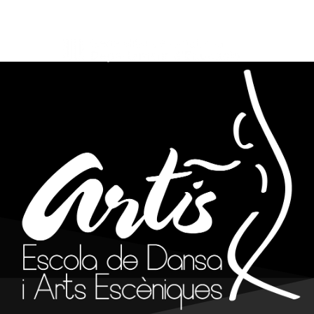
info@artisreus.cat
977 310 844