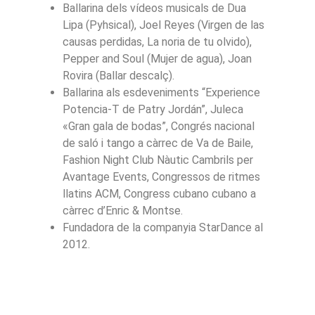
Ballarina dels vídeos musicals de Dua
Lipa (Pyhsical), Joel Reyes (Virgen de las
causas perdidas, La noria de tu olvido),
Pepper and Soul (Mujer de agua), Joan
Rovira (Ballar descalç).
Ballarina als esdeveniments “Experience
Potencia-T de Patry Jordán”, Juleca
«Gran gala de bodas”, Congrés nacional
de saló i tango a càrrec de Va de Baile,
Fashion Night Club Nàutic Cambrils per
Avantage Events, Congressos de ritmes
llatins ACM, Congress cubano cubano a
càrrec d’Enric & Montse.
Fundadora de la companyia StarDance al
2012.