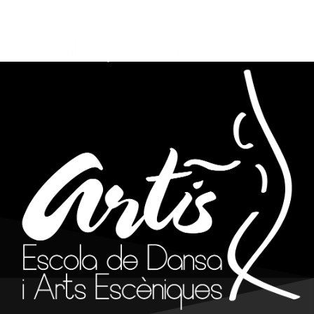
info@artisreus.cat
977 310 844