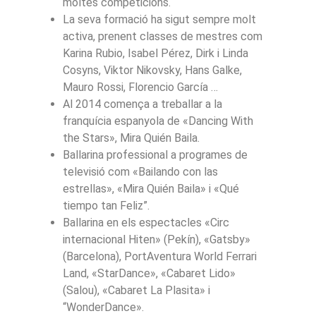
moltes competicions.
La seva formació ha sigut sempre molt
activa, prenent classes de mestres com
Karina Rubio, Isabel Pérez, Dirk i Linda
Cosyns, Viktor Nikovsky, Hans Galke,
Mauro Rossi, Florencio García …
Al 2014 comença a treballar a la
franquícia espanyola de «Dancing With
the Stars», Mira Quién Baila.
Ballarina professional a programes de
televisió com «Bailando con las
estrellas», «Mira Quién Baila» i «Qué
tiempo tan Feliz”.
Ballarina en els espectacles «Circ
internacional Hiten» (Pekín), «Gatsby»
(Barcelona), PortAventura World Ferrari
Land, «StarDance», «Cabaret Lido»
(Salou), «Cabaret La Plasita» i
“WonderDance».