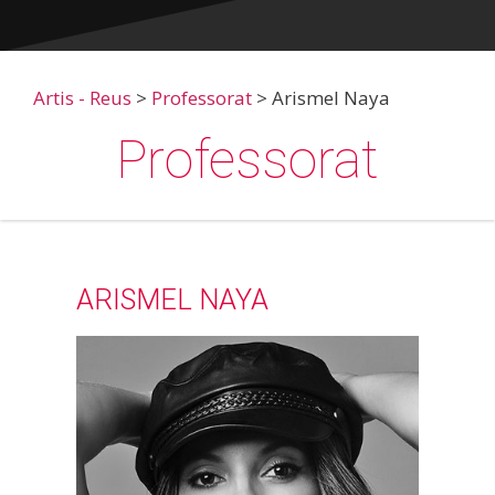
Artis - Reus
>
Professorat
>
Arismel Naya
Professorat
ARISMEL NAYA