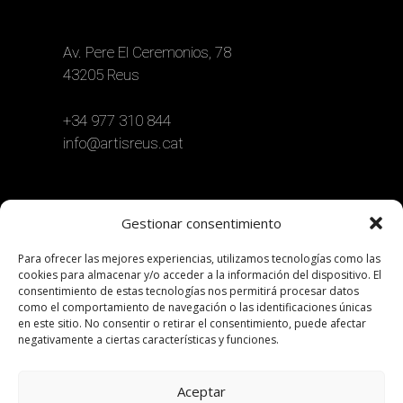
Av. Pere El Ceremonios, 78
43205 Reus
+34 977 310 844
info@artisreus.cat
Gestionar consentimiento
Para ofrecer las mejores experiencias, utilizamos tecnologías como las
cookies para almacenar y/o acceder a la información del dispositivo. El
consentimiento de estas tecnologías nos permitirá procesar datos
como el comportamiento de navegación o las identificaciones únicas
en este sitio. No consentir o retirar el consentimiento, puede afectar
negativamente a ciertas características y funciones.
Aceptar