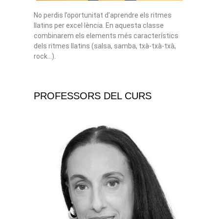
No perdis l’oportunitat d’aprendre els ritmes
llatins per excel·lència. En aquesta classe
combinarem els elements més característics
dels ritmes llatins (salsa, samba, txà-txà-txà,
rock…).
PROFESSORS DEL CURS