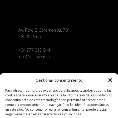
Av. Pere El Ceremonios, 78
43205 Reus
+34 977 310 844
info@artisreus.cat
Gestionar consentimiento
Para ofrecer las mejores experiencias, utilizamos tecnologías como las
cookies para almacenar y/o acceder a la información del dispositivo. El
consentimiento de estas tecnologías nos permitirá procesar datos
como el comportamiento de navegación o las identificaciones únicas
en este sitio. No consentir o retirar el consentimiento, puede afectar
negativamente a ciertas características y funciones.