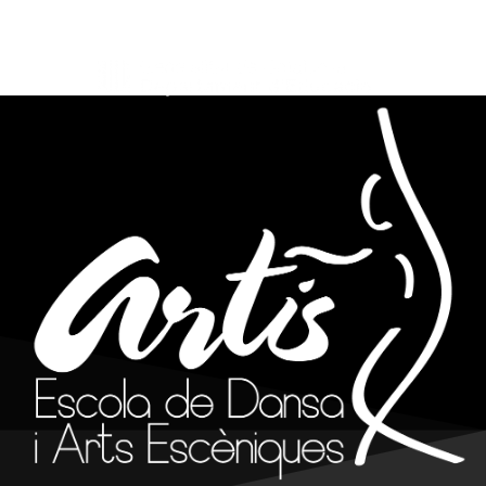
info@artisreus.cat
977 310 844