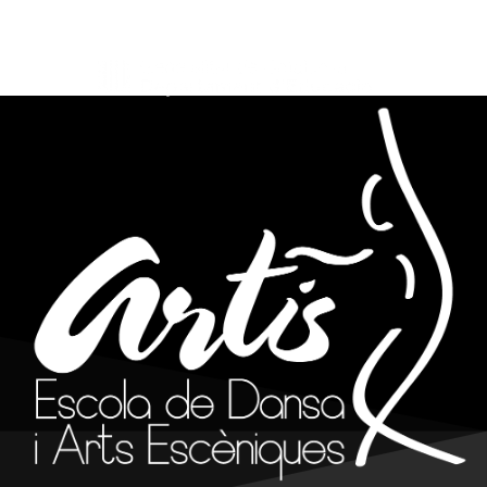
info@artisreus.cat
977 310 844