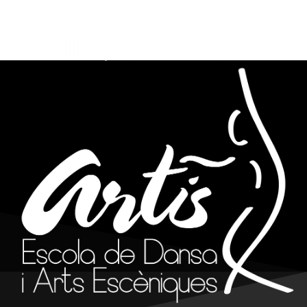
info@artisreus.cat
977 310 844